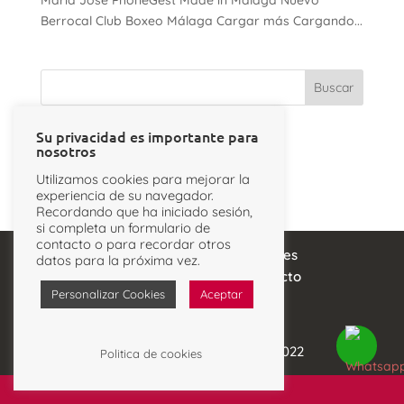
María José PhoneGest Made in Málaga Nuevo
Berrocal Club Boxeo Málaga Cargar más Cargando...
Su privacidad es importante para
Categorías
nosotros
No hay categorías
Utilizamos cookies para mejorar la
experiencia de su navegador.
Recordando que ha iniciado sesión,
si completa un formulario de
contacto o para recordar otros
Aviso legal
Política de Cookies
datos para la próxima vez.
Política de Privacidad
Contacto
Personalizar Cookies
Aceptar
© La Cabina Comunicación 2022
Politica de cookies